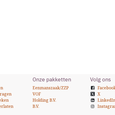
Onze pakketten
Volg ons
en
Eenmanszaak/ZZP
Faceboo
vragen
VOF
X
eken
Holding B.V.
LinkedI
erlaten
B.V.
Instagr