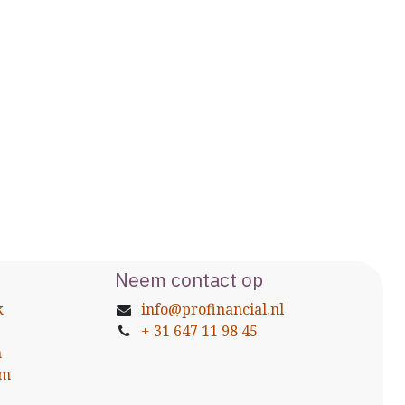
Neem contact
op
k
info@profinancial.nl
+ 31 647 11 98 45
n
am