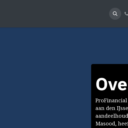
 ons
Onze diensten
Offerte aanvragen
Afspraak
Ove
ProFinancial 
aan den IJss
aandeelhoude
Masood, heef