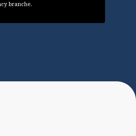
.
ncy branche