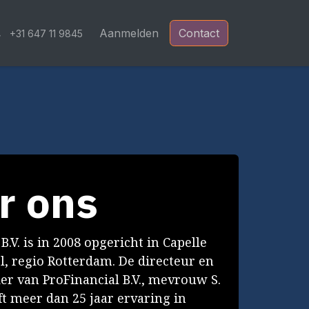
Blog
Aanmelden
Contact
+31 647 11 9845
r ons
B.V. is in 2008 opgericht in Capelle
el, regio Rotterdam. De directeur en
r van ProFinancial B.V., mevrouw S.
t meer dan 25 jaar ervaring in