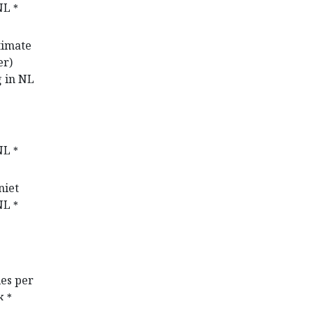
NL
*
timate
er)
g in NL
NL
*
niet
NL
*
ies per
k
*