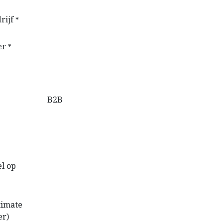
rijf
*
er
*
l op
timate
er)