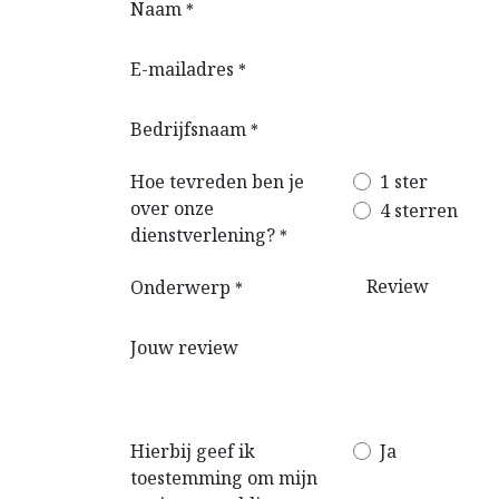
Naam
*
E-mailadres
*
Bedrijfsnaam
*
Hoe tevreden ben je
1 ster
over onze
4 sterren
dienstverlening?
*
Onderwerp
*
Jouw review
Hierbij geef ik
Ja
toestemming om mijn