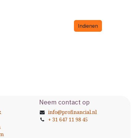
Indienen
Neem contact
op
k
info@profinancial.nl
+ 31 647 11 98 45
n
am