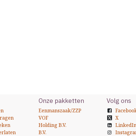
Onze pakketten
Volg ons
en
Eenmanszaak/ZZP
Faceboo
vragen
VOF
X
eken
Holding B.V.
LinkedI
erlaten
B.V.
Instagr