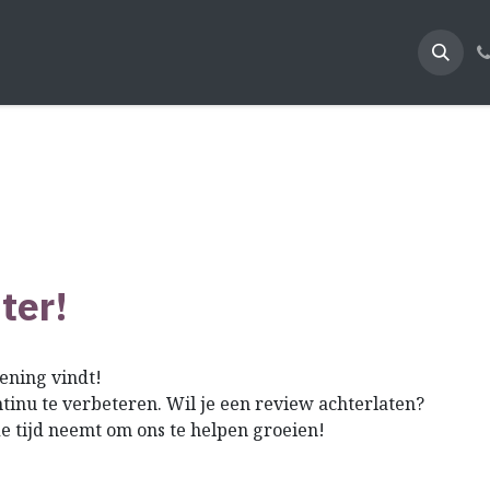
 ons
Onze diensten
Offerte aanvragen
Afspraak
ter!
ening vindt!
tinu te verbeteren. Wil je een review achterlaten?
 tijd neemt om ons te helpen groeien!