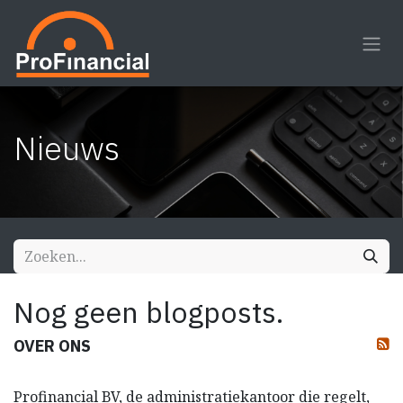
Overslaan naar inhoud
Nieuws
Nog geen blogposts.
OVER ONS
Profinancial BV, de administratiekantoor die regelt,